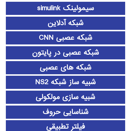
سیمولینک simulink
شبکه آدلاین
شبکه عصبی CNN
شبکه عصبی در پایتون
شبکه های عصبی
شبیه ساز شبکه NS2
شبیه سازی مولکولی
شناسایی حروف
فیلتر تطبیقی