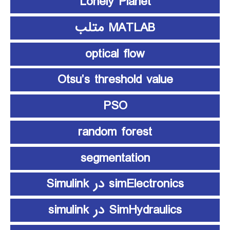
Lonely Planet
MATLAB متلب
optical flow
Otsu’s threshold value
PSO
random forest
segmentation
simElectronics در Simulink
SimHydraulics در simulink