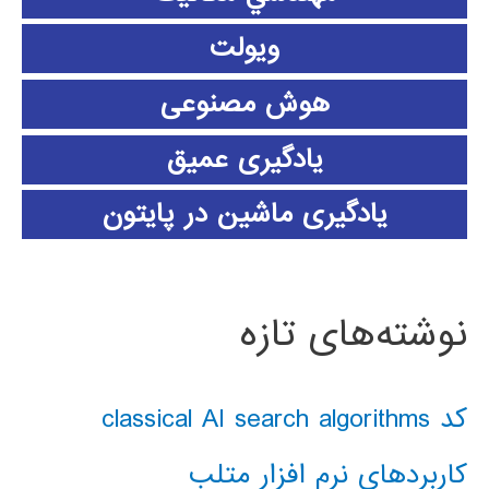
ویولت
هوش مصنوعی
یادگیری عمیق
یادگیری ماشین در پایتون
نوشته‌های تازه
کد classical AI search algorithms
کاربردهای نرم افزار متلب