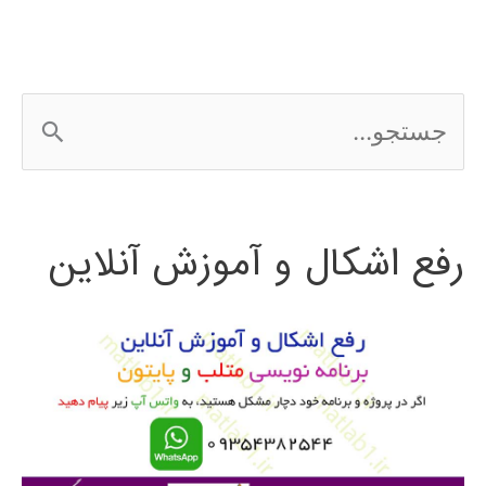
ج
س
ت
رفع اشکال و آموزش آنلاین
ج
و
ب
ر
ا