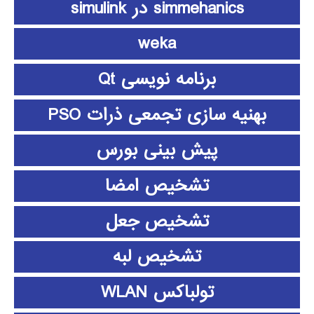
simmehanics در simulink
weka
برنامه نویسی Qt
بهنیه سازی تجمعی ذرات PSO
پیش بینی بورس
تشخیص امضا
تشخیص جعل
تشخیص لبه
تولباکس WLAN