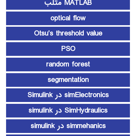
MATLAB متلب
optical flow
Otsu’s threshold value
PSO
random forest
segmentation
simElectronics در Simulink
SimHydraulics در simulink
simmehanics در simulink