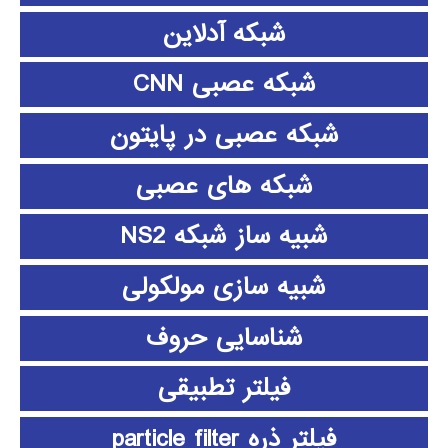
شبکه آدلاین
شبکه عصبی CNN
شبکه عصبی در پایتون
شبکه های عصبی
شبیه ساز شبکه NS2
شبیه سازی مولکولی
شناسایی حروف
فیلتر تطبیقی
فیلتر ذره particle filter