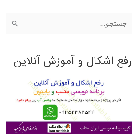
ج
س
ت
رفع اشکال و آموزش آنلاین
ج
و
ب
ر
ا
ی