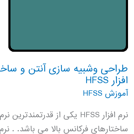
طراحی وشبیه سازی آنتن و ساختا
افزار HFSS
آموزش HFSS
نرم افزار HFSS یکی از قدرتمن