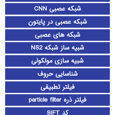
شبکه عصبی CNN
شبکه عصبی در پایتون
شبکه های عصبی
شبیه ساز شبکه NS2
شبیه سازی مولکولی
شناسایی حروف
فیلتر تطبیقی
فیلتر ذره particle filter
کد SIFT