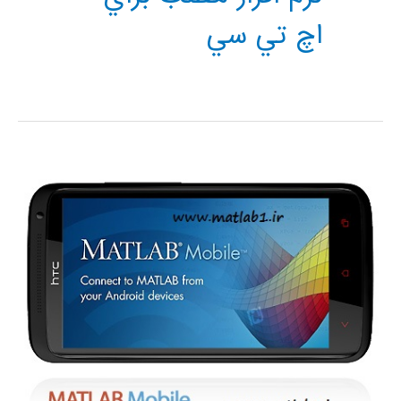
اچ تي سي