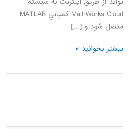
تواند از طريق اينترنت به سيستم
MathWorks Cloud کمپاني MATLAB
متصل شود و […]
دانلود
بیشتر بخوانید »
نرم
افزار
متلب
برای
موبایل