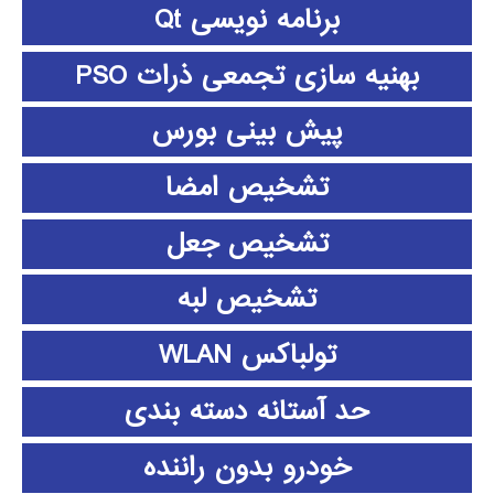
برنامه نویسی Qt
بهنیه سازی تجمعی ذرات PSO
پیش بینی بورس
تشخیص امضا
تشخیص جعل
تشخیص لبه
تولباکس WLAN
حد آستانه دسته بندی
خودرو بدون راننده