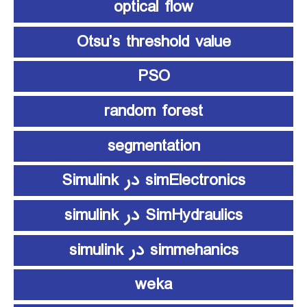
optical flow
Otsu’s threshold value
PSO
random forest
segmentation
simElectronics در Simulink
SimHydraulics در simulink
simmehanics در simulink
weka