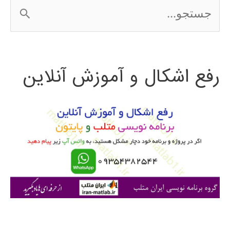
ج
س
ت
رفع اشکال و آموزش آنلاین
ج
و
ب
ر
ا
ی
: