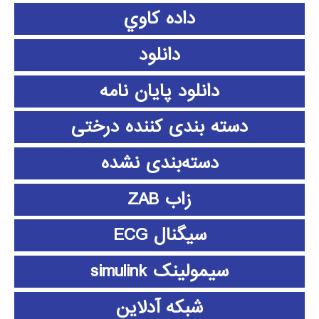
داده كاوي
دانلود
دانلود پايان نامه
دسته بندی کننده درختی
دسته‌بندی نشده
زاب ZAB
سیگنال ECG
سیمولینک simulink
شبکه آدلاین