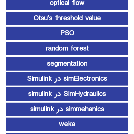
optical flow
Otsu’s threshold value
PSO
random forest
segmentation
simElectronics در Simulink
SimHydraulics در simulink
simmehanics در simulink
weka