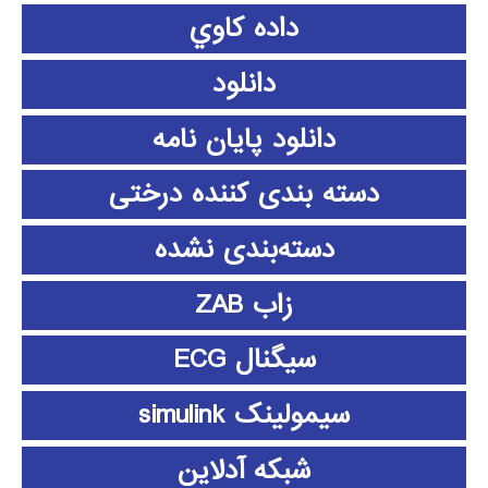
داده كاوي
دانلود
دانلود پايان نامه
دسته بندی کننده درختی
دسته‌بندی نشده
زاب ZAB
سیگنال ECG
سیمولینک simulink
شبکه آدلاین