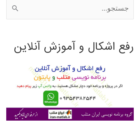
ج
س
ت
رفع اشکال و آموزش آنلاین
ج
و
ب
ر
ا
ی
: