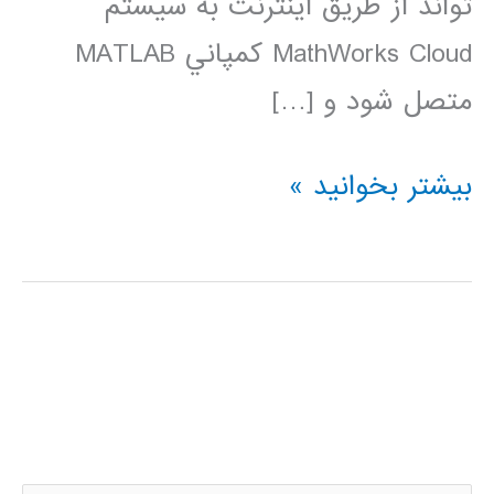
تواند از طريق اينترنت به سيستم
MathWorks Cloud کمپاني MATLAB
متصل شود و […]
دانلود
بیشتر بخوانید »
نرم
افزار
متلب
برای
موبایل