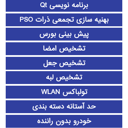
برنامه نویسی Qt
بهنیه سازی تجمعی ذرات PSO
پیش بینی بورس
تشخیص امضا
تشخیص جعل
تشخیص لبه
تولباکس WLAN
حد آستانه دسته بندی
خودرو بدون راننده