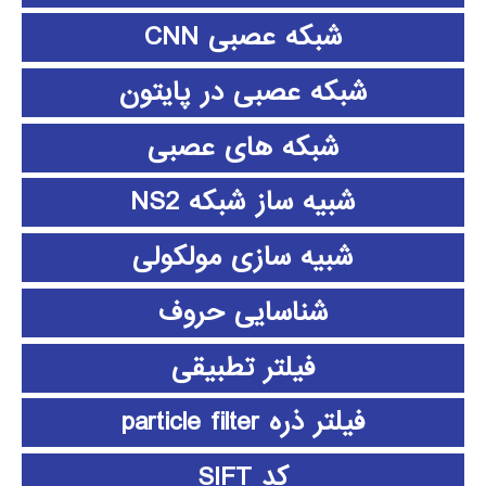
شبکه عصبی CNN
شبکه عصبی در پایتون
شبکه های عصبی
شبیه ساز شبکه NS2
شبیه سازی مولکولی
شناسایی حروف
فیلتر تطبیقی
فیلتر ذره particle filter
کد SIFT