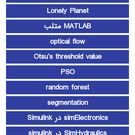
Lonely Planet
MATLAB متلب
optical flow
Otsu’s threshold value
PSO
random forest
segmentation
simElectronics در Simulink
SimHydraulics در simulink