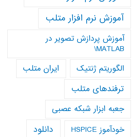
آموزش نرم افزار متلب
آموزش پردازش تصوير در
MATLAB\
ایران متلب
الگوریتم ژنتیک
ترفندهای متلب
جعبه ابزار شبکه عصبی
دانلود
خودآموز HSPICE