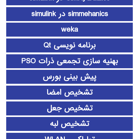
simmehanics در simulink
weka
برنامه نویسی Qt
بهنیه سازی تجمعی ذرات PSO
پیش بینی بورس
تشخیص امضا
تشخیص جعل
تشخیص لبه