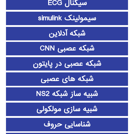
سیگنال ECG
سیمولینک simulink
شبکه آدلاین
شبکه عصبی CNN
شبکه عصبی در پایتون
شبکه های عصبی
شبیه ساز شبکه NS2
شبیه سازی مولکولی
شناسایی حروف