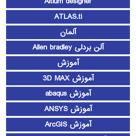
Altium designer
ATLAS.ti
آلمان
آلن بردلی Allen bradley
آموزش
آموزش 3D MAX
آموزش abaqus
آموزش ANSYS
آموزش ArcGIS