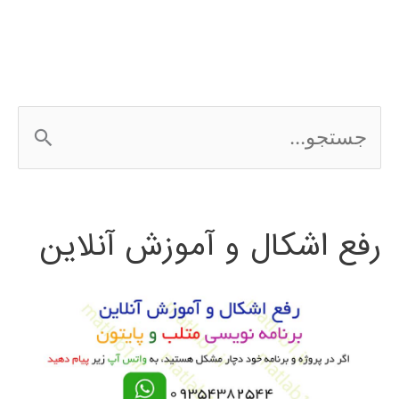
۲۰۱۵
Matlab
2015a
ج
س
ت
رفع اشکال و آموزش آنلاین
ج
و
ب
ر