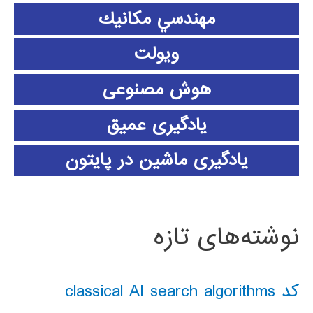
مهندسي مكانيك
ویولت
هوش مصنوعی
یادگیری عمیق
یادگیری ماشین در پایتون
نوشته‌های تازه
کد classical AI search algorithms