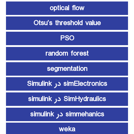
optical flow
Otsu’s threshold value
PSO
random forest
segmentation
simElectronics در Simulink
SimHydraulics در simulink
simmehanics در simulink
weka