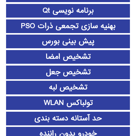
برنامه نویسی Qt
بهنیه سازی تجمعی ذرات PSO
پیش بینی بورس
تشخیص امضا
تشخیص جعل
تشخیص لبه
تولباکس WLAN
حد آستانه دسته بندی
خودرو بدون راننده