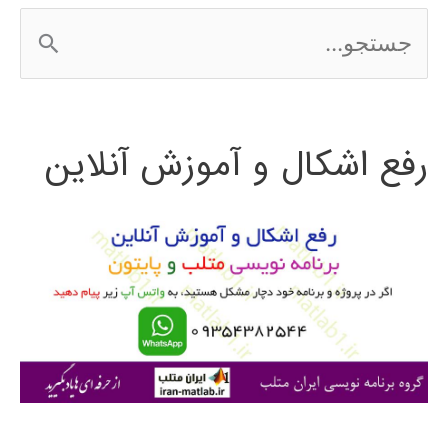
ج
س
ت
رفع اشکال و آموزش آنلاین
ج
و
ب
ر
ا
ی
: