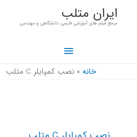
رش
ايران متلب
ه
مرجع فیلم های آموزشی فارسی دانشگاهی و مهندسی
حتوا
فهرست
اصلی
خانه
نصب کمپایلر C متلب
نصب کمپایلر C متلب