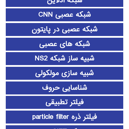
شبکه آدلاین
شبکه عصبی CNN
شبکه عصبی در پایتون
شبکه های عصبی
شبیه ساز شبکه NS2
شبیه سازی مولکولی
شناسایی حروف
فیلتر تطبیقی
فیلتر ذره particle filter