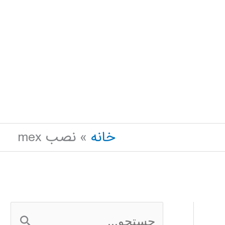
خانه
نصب mex
ج