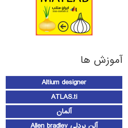
آموزش ها
Altium designer
ATLAS.ti
آلمان
آلن بردلی Allen bradley