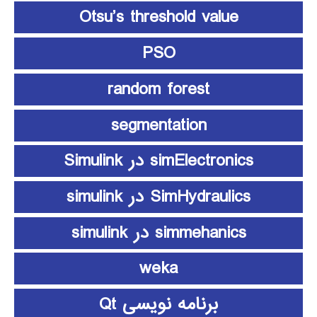
Otsu’s threshold value
PSO
random forest
segmentation
simElectronics در Simulink
SimHydraulics در simulink
simmehanics در simulink
weka
برنامه نویسی Qt