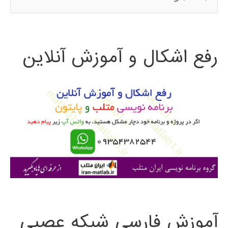
س
ت
رفع اشکال و آموزش آنلاین
ج
و
ب
ر
ا
ی
:
آموزش فارسی شبکه عصبی