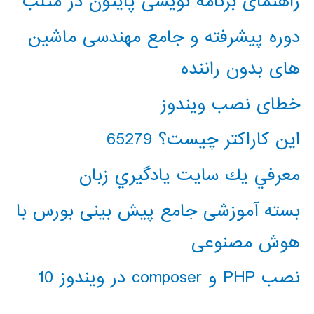
راهنمای برنامه نویسی پایتون در متلب
دوره پیشرفته و جامع مهندسی ماشین
های بدون راننده
خطای نصب ویندوز
این کاراکتر چیست؟ 65279
معرفي يك سايت يادگيري زبان
بسته آموزشی جامع پیش بینی بورس با
هوش مصنوعی
نصب PHP و composer در ویندوز 10