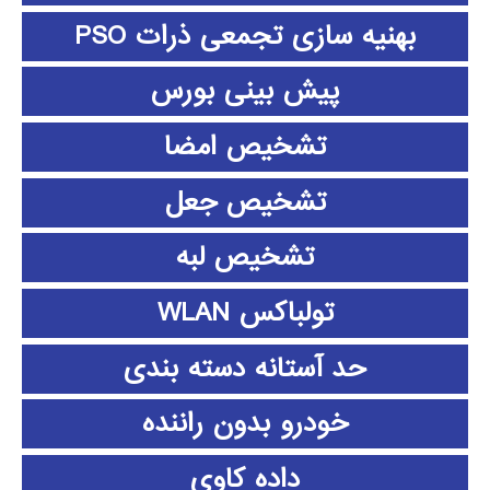
بهنیه سازی تجمعی ذرات PSO
پیش بینی بورس
تشخیص امضا
تشخیص جعل
تشخیص لبه
تولباکس WLAN
حد آستانه دسته بندی
خودرو بدون راننده
داده كاوي