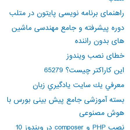
راهنمای برنامه نویسی پایتون در متلب
دوره پیشرفته و جامع مهندسی ماشین
های بدون راننده
خطای نصب ویندوز
این کاراکتر چیست؟ 65279
معرفي يك سايت يادگيري زبان
بسته آموزشی جامع پیش بینی بورس با
هوش مصنوعی
نصب PHP و composer در ویندوز 10