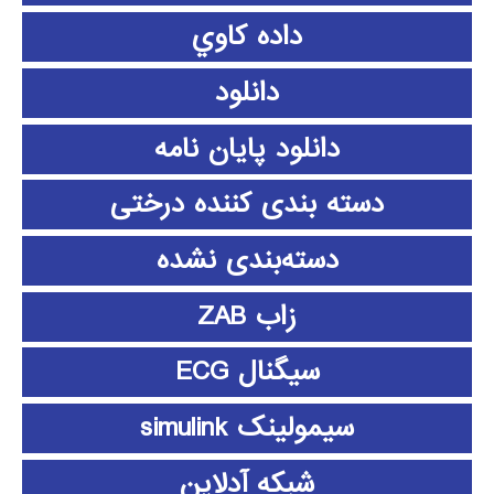
داده كاوي
دانلود
دانلود پايان نامه
دسته بندی کننده درختی
دسته‌بندی نشده
زاب ZAB
سیگنال ECG
سیمولینک simulink
شبکه آدلاین