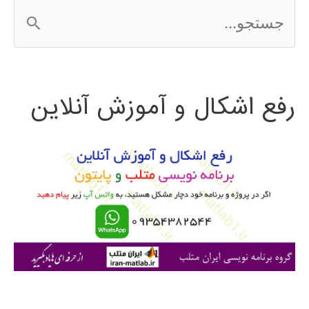
ج
2016
س
ت
رفع اشکال و آموزش آنلاین
ج
و
ب
ر
ا
ی
: