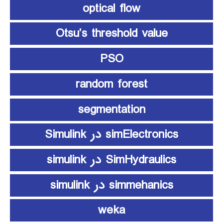
optical flow
Otsu’s threshold value
PSO
random forest
segmentation
simElectronics در Simulink
SimHydraulics در simulink
simmehanics در simulink
weka