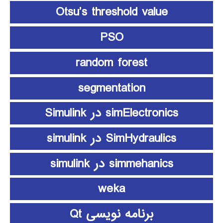
Otsu’s threshold value
PSO
random forest
segmentation
simElectronics در Simulink
SimHydraulics در simulink
simmehanics در simulink
weka
برنامه نویسی Qt