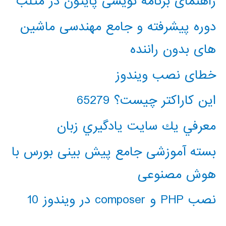
راهنمای برنامه نویسی پایتون در متلب
دوره پیشرفته و جامع مهندسی ماشین
های بدون راننده
خطای نصب ویندوز
این کاراکتر چیست؟ 65279
معرفي يك سايت يادگيري زبان
بسته آموزشی جامع پیش بینی بورس با
هوش مصنوعی
نصب PHP و composer در ویندوز 10