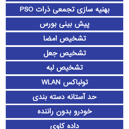
بهنیه سازی تجمعی ذرات PSO
پیش بینی بورس
تشخیص امضا
تشخیص جعل
تشخیص لبه
تولباکس WLAN
حد آستانه دسته بندی
خودرو بدون راننده
داده كاوي