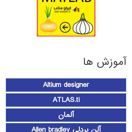
آموزش ها
Altium designer
ATLAS.ti
آلمان
آلن بردلی Allen bradley