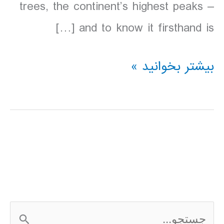
trees, the continent’s highest peaks –
and to know it firsthand is […]
دانلود
بیشتر بخوانید »
کتاب
Lonely
Planet
كاليفرنياي
شمالي
2016
ج