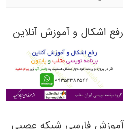
س
ت
رفع اشکال و آموزش آنلاین
ج
و
ب
ر
ا
ی
:
آموزش فارسی شبکه عصبی