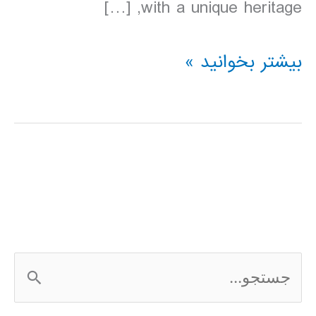
with a unique heritage, […]
دانلود
بیشتر بخوانید »
کتاب
Lonely
Planet
ویتنام
2016
ج
س