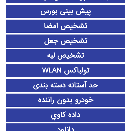
پیش بینی بورس
تشخیص امضا
تشخیص جعل
تشخیص لبه
تولباکس WLAN
حد آستانه دسته بندی
خودرو بدون راننده
داده كاوي
دانلود