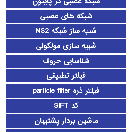
شبکه عصبی در پایتون
شبکه های عصبی
شبیه ساز شبکه NS2
شبیه سازی مولکولی
شناسایی حروف
فیلتر تطبیقی
فیلتر ذره particle filter
کد SIFT
ماشین بردار پشتیبان