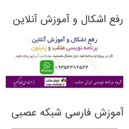
ت
رفع اشکال و آموزش آنلاین
ج
و
ب
ر
ا
ی
:
آموزش فارسی شبکه عصبی