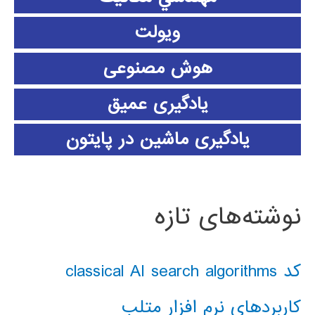
ویولت
هوش مصنوعی
یادگیری عمیق
یادگیری ماشین در پایتون
نوشته‌های تازه
کد classical AI search algorithms
کاربردهای نرم افزار متلب