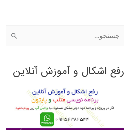
Abaqus
ج
س
ت
رفع اشکال و آموزش آنلاین
ج
و
ب
ر
ا