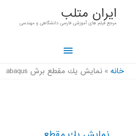
رش
ايران متلب
ه
مرجع فیلم های آموزشی فارسی دانشگاهی و مهندسی
حتوا
فهرست
اصلی
خانه
نمايش يك مقطع برش abaqus
نمايش يك مقطع