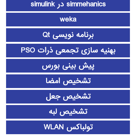
simmehanics در simulink
weka
برنامه نویسی Qt
بهنیه سازی تجمعی ذرات PSO
پیش بینی بورس
تشخیص امضا
تشخیص جعل
تشخیص لبه
تولباکس WLAN