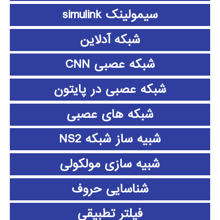
سیمولینک simulink
شبکه آدلاین
شبکه عصبی CNN
شبکه عصبی در پایتون
شبکه های عصبی
شبیه ساز شبکه NS2
شبیه سازی مولکولی
شناسایی حروف
فیلتر تطبیقی