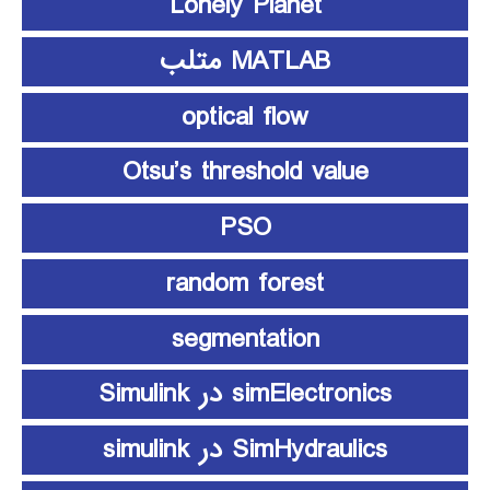
Lonely Planet
MATLAB متلب
optical flow
Otsu’s threshold value
PSO
random forest
segmentation
simElectronics در Simulink
SimHydraulics در simulink