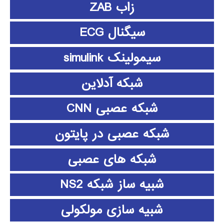
زاب ZAB
سیگنال ECG
سیمولینک simulink
شبکه آدلاین
شبکه عصبی CNN
شبکه عصبی در پایتون
شبکه های عصبی
شبیه ساز شبکه NS2
شبیه سازی مولکولی