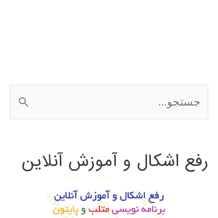
و
سه
بعدی
در
ج
پایتون
س
ت
رفع اشکال و آموزش آنلاین
ج
و
ب