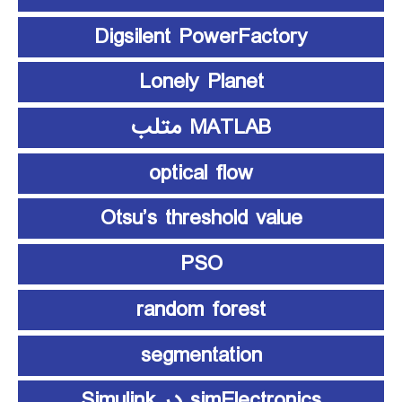
Digsilent PowerFactory
Lonely Planet
MATLAB متلب
optical flow
Otsu’s threshold value
PSO
random forest
segmentation
simElectronics در Simulink