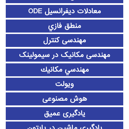
معادلات دیفرانسیل ODE
منطق فازي
مهندسی کنترل
مهندسی مکانیک در سیمولینک
مهندسي مكانيك
ویولت
هوش مصنوعی
یادگیری عمیق
یادگیری ماشین در پایتون