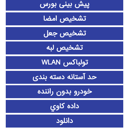
پیش بینی بورس
تشخیص امضا
تشخیص جعل
تشخیص لبه
تولباکس WLAN
حد آستانه دسته بندی
خودرو بدون راننده
داده كاوي
دانلود