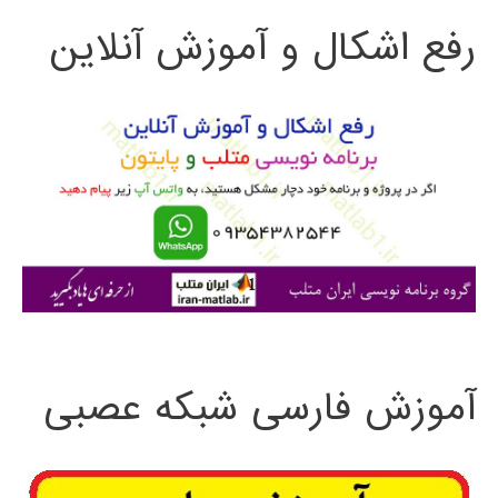
رفع اشکال و آموزش آنلاین
ج
و
ب
ر
ا
ی
:
آموزش فارسی شبکه عصبی