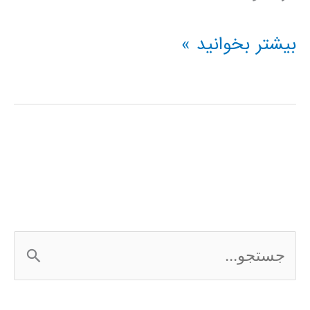
پردازش
بیشتر بخوانید »
سیگنال
چیست؟
(Signal
processing)
ج
س
ت