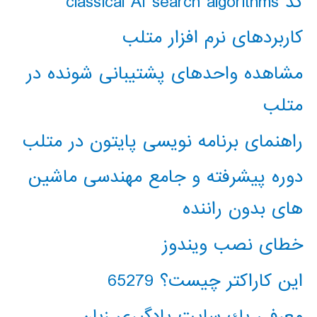
کد classical AI search algorithms
کاربردهای نرم افزار متلب
مشاهده واحدهای پشتیبانی شونده در
متلب
راهنمای برنامه نویسی پایتون در متلب
دوره پیشرفته و جامع مهندسی ماشین
های بدون راننده
خطای نصب ویندوز
این کاراکتر چیست؟ 65279
معرفي يك سايت يادگيري زبان