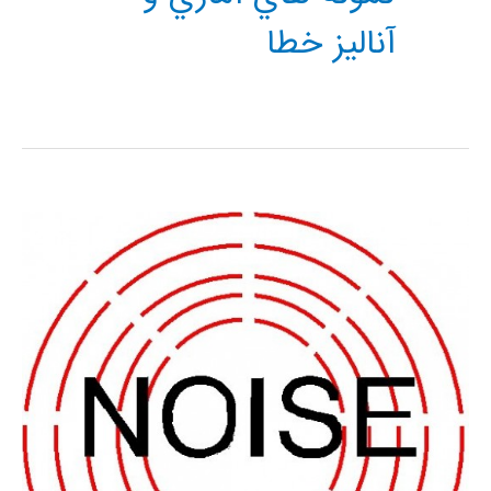
آناليز خطا