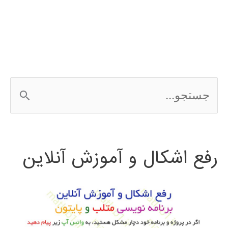
كاوي
ج
س
ت
رفع اشکال و آموزش آنلاین
ج
و
ب
ر