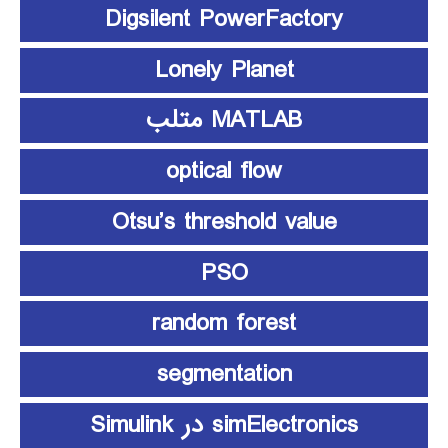
Digsilent PowerFactory
Lonely Planet
MATLAB متلب
optical flow
Otsu’s threshold value
PSO
random forest
segmentation
simElectronics در Simulink