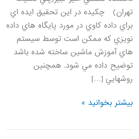
تهران) چکيده در اين تحقيق ايده اي
براي داده کاوي در مورد پايگاه هاي داده
نويزي که ممکن است توسط سيستم
هاي آموزش ماشين ساخته شده باشد
توضيح داده مي شود. همچنين
روشهايي […]
نويز
بیشتر بخوانید »
در
داده