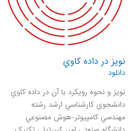
نويز در داده كاوي
دانلود
نويز و نحوه رويکرد با آن در داده کاوي
دانشجوي کارشناسي ارشد رشته
مهندسي کامپيوتر-هوش مصنوعي
دانشگاه صنعتي امير کبير(پلي تکنيک