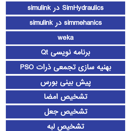
SimHydraulics در simulink
simmehanics در simulink
weka
برنامه نویسی Qt
بهنیه سازی تجمعی ذرات PSO
پیش بینی بورس
تشخیص امضا
تشخیص جعل
تشخیص لبه