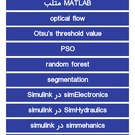
MATLAB متلب
optical flow
Otsu’s threshold value
PSO
random forest
segmentation
simElectronics در Simulink
SimHydraulics در simulink
simmehanics در simulink