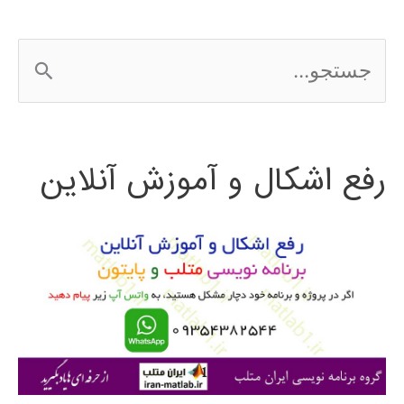
ج
س
ت
رفع اشکال و آموزش آنلاین
ج
و
ب
ر
ا
ی