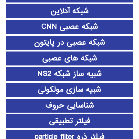
شبکه آدلاین
شبکه عصبی CNN
شبکه عصبی در پایتون
شبکه های عصبی
شبیه ساز شبکه NS2
شبیه سازی مولکولی
شناسایی حروف
فیلتر تطبیقی
فیلتر ذره particle filter