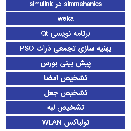
simmehanics در simulink
weka
برنامه نویسی Qt
بهنیه سازی تجمعی ذرات PSO
پیش بینی بورس
تشخیص امضا
تشخیص جعل
تشخیص لبه
تولباکس WLAN