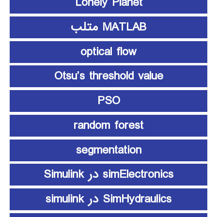
Lonely Planet
MATLAB متلب
optical flow
Otsu’s threshold value
PSO
random forest
segmentation
simElectronics در Simulink
SimHydraulics در simulink