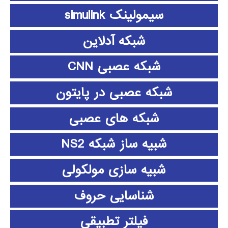
سیمولینک simulink
شبکه آدلاین
شبکه عصبی CNN
شبکه عصبی در پایتون
شبکه های عصبی
شبیه ساز شبکه NS2
شبیه سازی مولکولی
شناسایی حروف
فیلتر تطبیقی