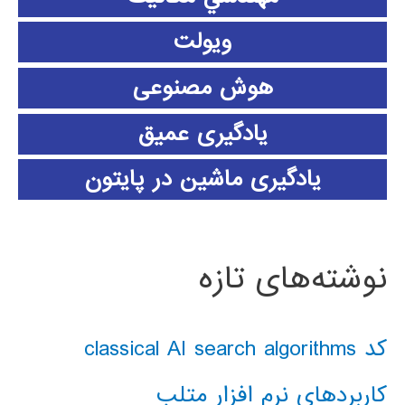
ویولت
هوش مصنوعی
یادگیری عمیق
یادگیری ماشین در پایتون
نوشته‌های تازه
کد classical AI search algorithms
کاربردهای نرم افزار متلب