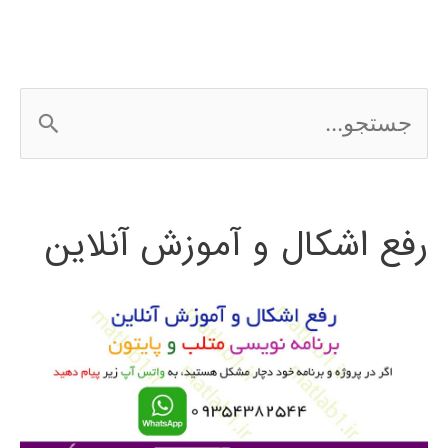
Latex
ج
س
ت
رفع اشکال و آموزش آنلاین
ج
و
ب
ر
ا