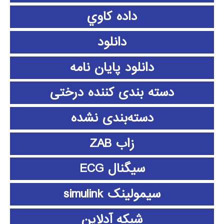
داده كاوي
دانلود
دانلود پايان نامه
دسته بندی کننده درختی
دسته‌بندی نشده
زاب ZAB
سیگنال ECG
سیمولینک simulink
شبکه آدلاین