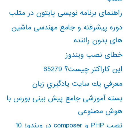
راهنمای برنامه نویسی پایتون در متلب
دوره پیشرفته و جامع مهندسی ماشین
های بدون راننده
خطای نصب ویندوز
این کاراکتر چیست؟ 65279
معرفي يك سايت يادگيري زبان
بسته آموزشی جامع پیش بینی بورس با
هوش مصنوعی
نصب PHP و composer در ویندوز 10