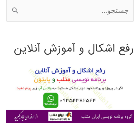
ج
2016
س
ت
رفع اشکال و آموزش آنلاین
ج
و
ب
ر
ا
ی
: