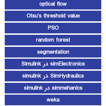
optical flow
Otsu’s threshold value
PSO
random forest
segmentation
simElectronics در Simulink
SimHydraulics در simulink
simmehanics در simulink
weka