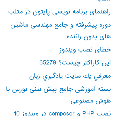
راهنمای برنامه نویسی پایتون در متلب
دوره پیشرفته و جامع مهندسی ماشین
های بدون راننده
خطای نصب ویندوز
این کاراکتر چیست؟ 65279
معرفي يك سايت يادگيري زبان
بسته آموزشی جامع پیش بینی بورس با
هوش مصنوعی
نصب PHP و composer در ویندوز 10