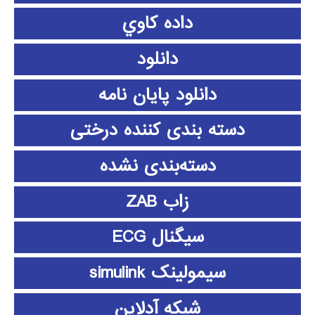
داده كاوي
دانلود
دانلود پايان نامه
دسته بندی کننده درختی
دسته‌بندی نشده
زاب ZAB
سیگنال ECG
سیمولینک simulink
شبکه آدلاین