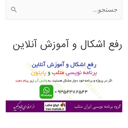
ج
س
ت
رفع اشکال و آموزش آنلاین
ج
و
ب
ر
ا
ی
: