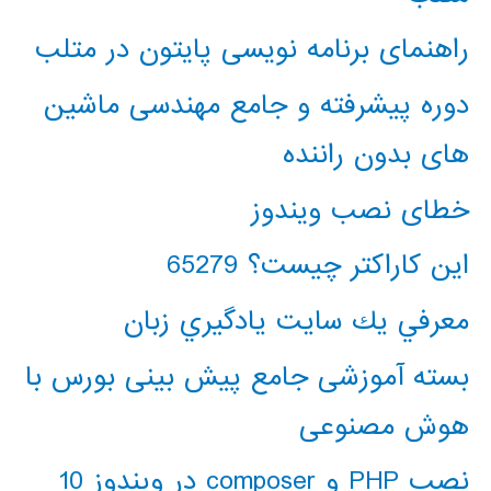
راهنمای برنامه نویسی پایتون در متلب
دوره پیشرفته و جامع مهندسی ماشین
های بدون راننده
خطای نصب ویندوز
این کاراکتر چیست؟ 65279
معرفي يك سايت يادگيري زبان
بسته آموزشی جامع پیش بینی بورس با
هوش مصنوعی
نصب PHP و composer در ویندوز 10