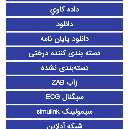
داده كاوي
دانلود
دانلود پايان نامه
دسته بندی کننده درختی
دسته‌بندی نشده
زاب ZAB
سیگنال ECG
سیمولینک simulink
شبکه آدلاین