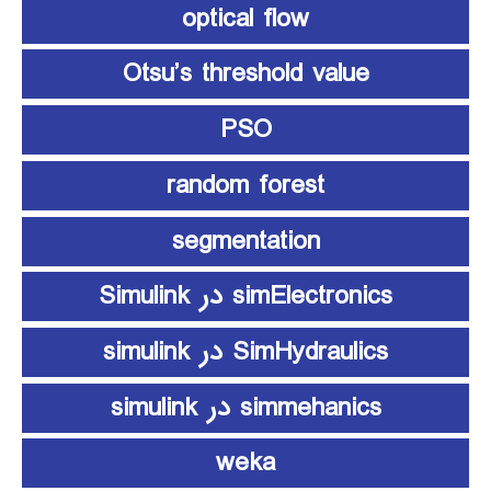
optical flow
Otsu’s threshold value
PSO
random forest
segmentation
simElectronics در Simulink
SimHydraulics در simulink
simmehanics در simulink
weka