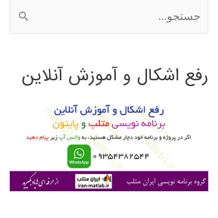
ج
2016
س
ت
رفع اشکال و آموزش آنلاین
ج
و
ب
ر
ا
ی
: