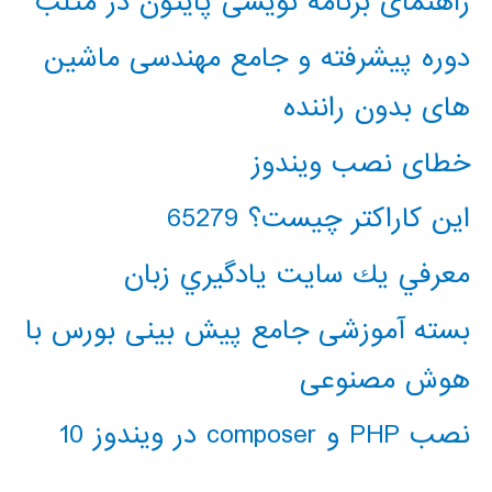
راهنمای برنامه نویسی پایتون در متلب
دوره پیشرفته و جامع مهندسی ماشین
های بدون راننده
خطای نصب ویندوز
این کاراکتر چیست؟ 65279
معرفي يك سايت يادگيري زبان
بسته آموزشی جامع پیش بینی بورس با
هوش مصنوعی
نصب PHP و composer در ویندوز 10