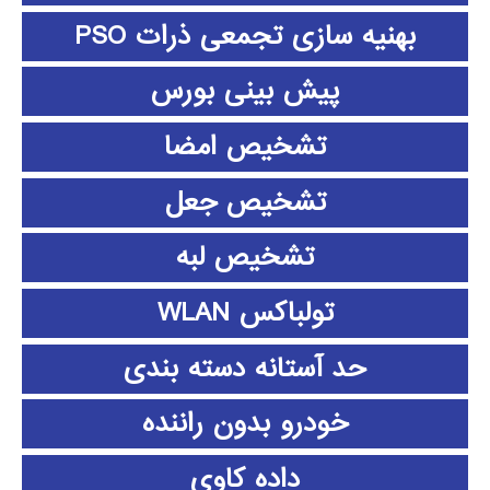
بهنیه سازی تجمعی ذرات PSO
پیش بینی بورس
تشخیص امضا
تشخیص جعل
تشخیص لبه
تولباکس WLAN
حد آستانه دسته بندی
خودرو بدون راننده
داده كاوي