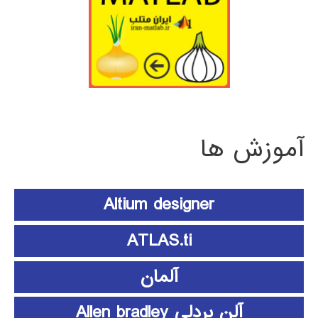
آموزش ها
Altium designer
ATLAS.ti
آلمان
آلن بردلی Allen bradley