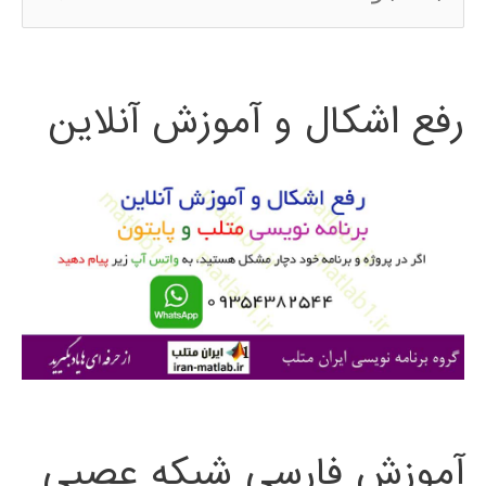
س
ت
رفع اشکال و آموزش آنلاین
ج
و
ب
ر
ا
ی
:
آموزش فارسی شبکه عصبی