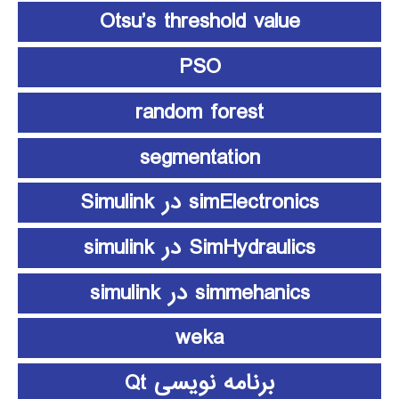
Otsu’s threshold value
PSO
random forest
segmentation
simElectronics در Simulink
SimHydraulics در simulink
simmehanics در simulink
weka
برنامه نویسی Qt