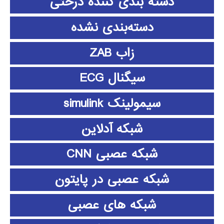
دسته بندی کننده درختی
دسته‌بندی نشده
زاب ZAB
سیگنال ECG
سیمولینک simulink
شبکه آدلاین
شبکه عصبی CNN
شبکه عصبی در پایتون
شبکه های عصبی