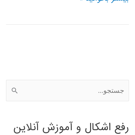
های
درس
سیستم
های
تحلیل
fault
ج
س
ت
رفع اشکال و آموزش آنلاین
ج