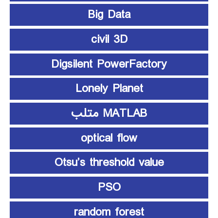
Big Data
civil 3D
Digsilent PowerFactory
Lonely Planet
MATLAB متلب
optical flow
Otsu’s threshold value
PSO
random forest