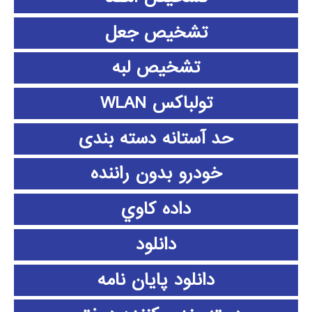
تشخیص جعل
تشخیص لبه
تولباکس WLAN
حد آستانه دسته بندی
خودرو بدون راننده
داده كاوي
دانلود
دانلود پايان نامه