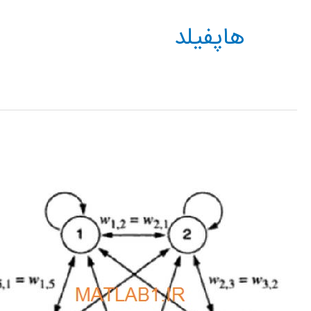
هاپفیلد