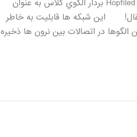
مشخص ميكند، در حالي كه در شبكهي Hopfiled بردار الگوي كلاس به عنوان
قال! اين شبكه ها قابليت به خاطر
 الگوها در اتصالات بين نرون ها ذخيره