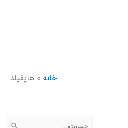
خانه
هاپفیلد
ج