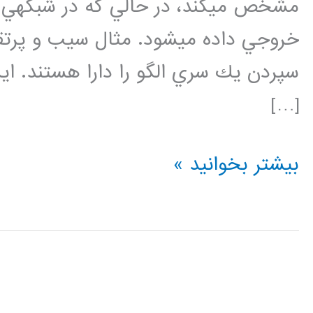
خروجي داده ميشود. مثال سيب و پرت
سپردن يك سري الگو را دارا هستند. اين
[…]
شبکه
بیشتر بخوانید »
عصبی
هاپفیلد