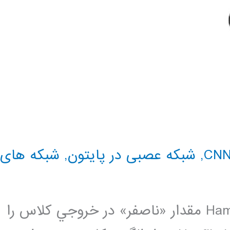
,
شبکه عصبی در پایتون
,
شبکه های
شبكه عصبي مصنوعي در شبكهي Hamming مقدار «ناصفر» در خروجي كلاس را