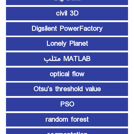
civil 3D
Digsilent PowerFactory
Lonely Planet
MATLAB متلب
optical flow
Otsu’s threshold value
PSO
random forest