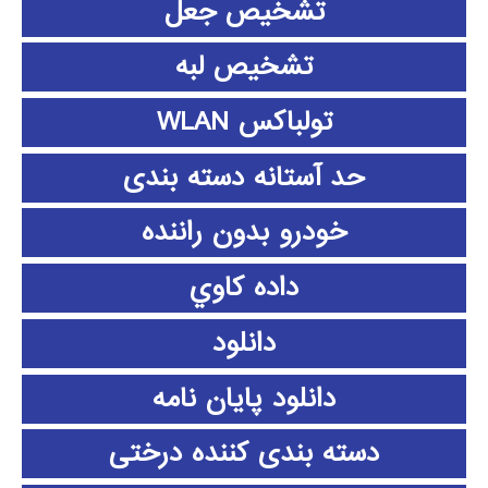
تشخیص جعل
تشخیص لبه
تولباکس WLAN
حد آستانه دسته بندی
خودرو بدون راننده
داده كاوي
دانلود
دانلود پايان نامه
دسته بندی کننده درختی