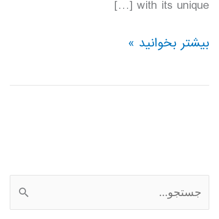
with its unique […]
دانلود
بیشتر بخوانید »
کتاب
lonely
planet
تایلند
2016
ج
س