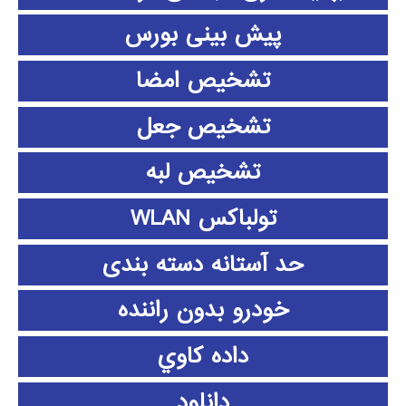
پیش بینی بورس
تشخیص امضا
تشخیص جعل
تشخیص لبه
تولباکس WLAN
حد آستانه دسته بندی
خودرو بدون راننده
داده كاوي
دانلود