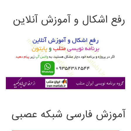
ت
رفع اشکال و آموزش آنلاین
ج
و
ب
ر
ا
ی
:
آموزش فارسی شبکه عصبی