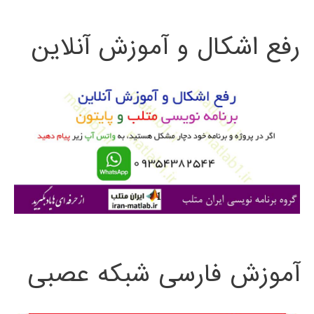
ت
رفع اشکال و آموزش آنلاین
ج
و
ب
ر
ا
ی
:
آموزش فارسی شبکه عصبی