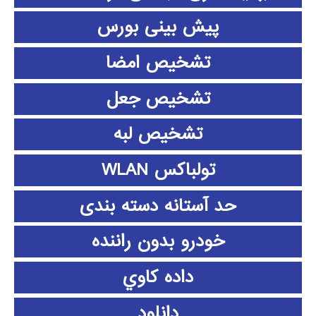
پیش بینی بورس
تشخیص امضا
تشخیص جعل
تشخیص لبه
تولباکس WLAN
حد آستانه دسته بندی
خودرو بدون راننده
داده كاوي
دانلود