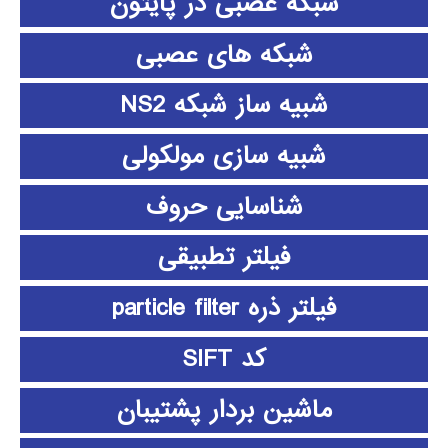
شبکه عصبی در پایتون
شبکه های عصبی
شبیه ساز شبکه NS2
شبیه سازی مولکولی
شناسایی حروف
فیلتر تطبیقی
فیلتر ذره particle filter
کد SIFT
ماشین بردار پشتیبان