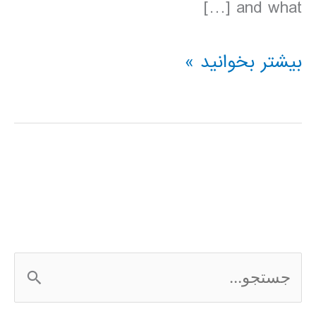
and what […]
دانلود
بیشتر بخوانید »
کتاب
lonely
planet
جزایر
یونان
2016
ج
س