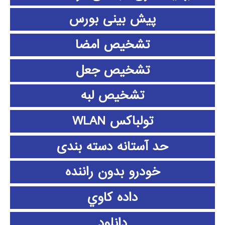
پیش بینی بورس
تشخیص امضا
تشخیص جعل
تشخیص لبه
تولباکس WLAN
حد آستانه دسته بندی
خودرو بدون راننده
داده كاوي
دانلود