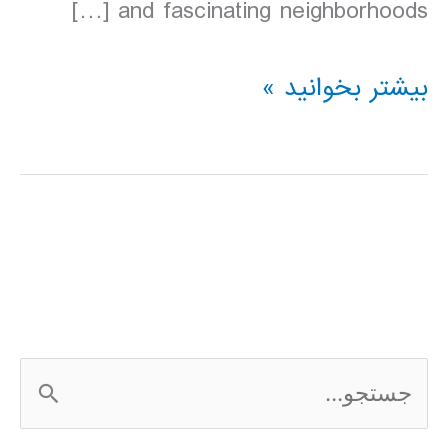
and fascinating neighborhoods […]
دانلود
بیشتر بخوانید »
کتاب
Lonely
Planet
نیویورک
آمریکا
2016
ج
س