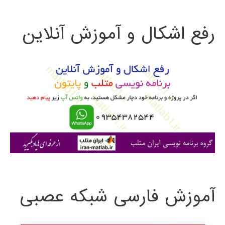
ت
رفع اشکال و آموزش آنلاین
ج
و
ب
ر
ا
ی
:
آموزش فارسی شبکه عصبی