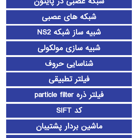
شبکه عصبی در پایتون
شبکه های عصبی
شبیه ساز شبکه NS2
شبیه سازی مولکولی
شناسایی حروف
فیلتر تطبیقی
فیلتر ذره particle filter
کد SIFT
ماشین بردار پشتیبان