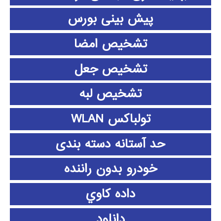
پیش بینی بورس
تشخیص امضا
تشخیص جعل
تشخیص لبه
تولباکس WLAN
حد آستانه دسته بندی
خودرو بدون راننده
داده كاوي
دانلود