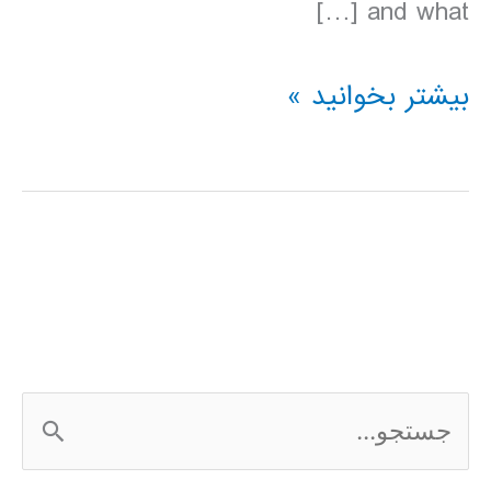
and what […]
دانلود
بیشتر بخوانید »
کتاب
Lonely
Planet
پرو
2016
ج
س