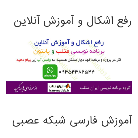
ت
رفع اشکال و آموزش آنلاین
ج
و
ب
ر
ا
ی
:
آموزش فارسی شبکه عصبی