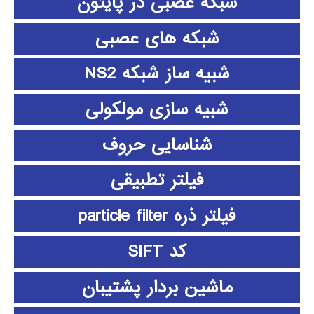
شبکه عصبی در پایتون
شبکه های عصبی
شبیه ساز شبکه NS2
شبیه سازی مولکولی
شناسایی حروف
فیلتر تطبیقی
فیلتر ذره particle filter
کد SIFT
ماشین بردار پشتیبان