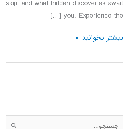
skip, and what hidden discoveries await
you. Experience the […]
دانلود
بیشتر بخوانید »
کتاب
آرژانتین
Lonely
Planet
Argentina
سال
ج
2016