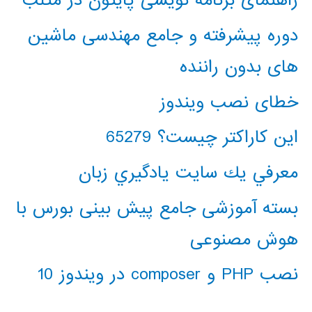
راهنمای برنامه نویسی پایتون در متلب
دوره پیشرفته و جامع مهندسی ماشین
های بدون راننده
خطای نصب ویندوز
این کاراکتر چیست؟ 65279
معرفي يك سايت يادگيري زبان
بسته آموزشی جامع پیش بینی بورس با
هوش مصنوعی
نصب PHP و composer در ویندوز 10