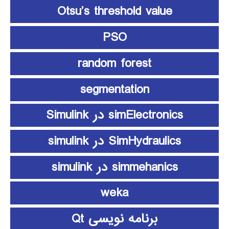
Otsu’s threshold value
PSO
random forest
segmentation
simElectronics در Simulink
SimHydraulics در simulink
simmehanics در simulink
weka
برنامه نویسی Qt