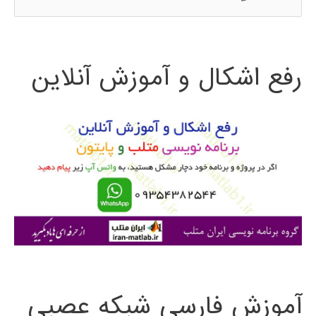
س
ت
رفع اشکال و آموزش آنلاین
ج
و
ب
ر
ا
ی
:
آموزش فارسی شبکه عصبی