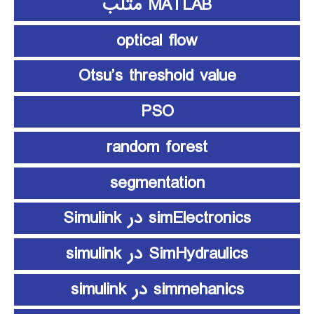
MATLAB متلب
optical flow
Otsu’s threshold value
PSO
random forest
segmentation
simElectronics در Simulink
SimHydraulics در simulink
simmehanics در simulink