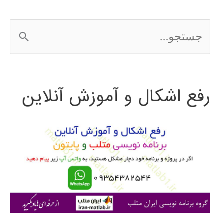
و
ج
برونئی
س
2016
ت
رفع اشکال و آموزش آنلاین
ج
و
ب
ر
ا
ی