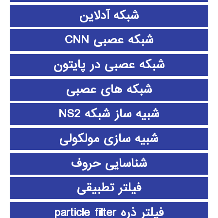
شبکه آدلاین
شبکه عصبی CNN
شبکه عصبی در پایتون
شبکه های عصبی
شبیه ساز شبکه NS2
شبیه سازی مولکولی
شناسایی حروف
فیلتر تطبیقی
فیلتر ذره particle filter