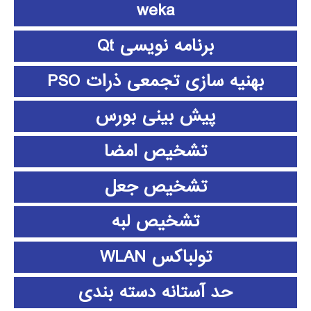
weka
برنامه نویسی Qt
بهنیه سازی تجمعی ذرات PSO
پیش بینی بورس
تشخیص امضا
تشخیص جعل
تشخیص لبه
تولباکس WLAN
حد آستانه دسته بندی