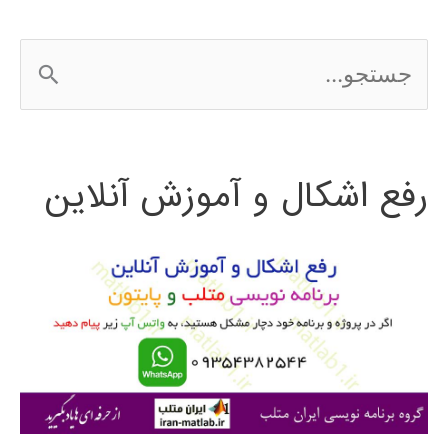
و
ج
برونئی
س
2016
ت
رفع اشکال و آموزش آنلاین
ج
و
ب
ر
ا
ی