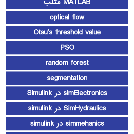
MATLAB متلب
optical flow
Otsu’s threshold value
PSO
random forest
segmentation
simElectronics در Simulink
SimHydraulics در simulink
simmehanics در simulink