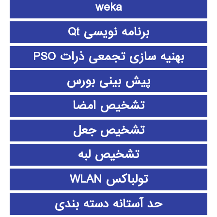
weka
برنامه نویسی Qt
بهنیه سازی تجمعی ذرات PSO
پیش بینی بورس
تشخیص امضا
تشخیص جعل
تشخیص لبه
تولباکس WLAN
حد آستانه دسته بندی