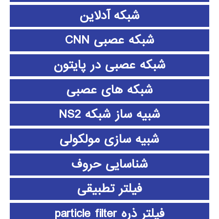
شبکه آدلاین
شبکه عصبی CNN
شبکه عصبی در پایتون
شبکه های عصبی
شبیه ساز شبکه NS2
شبیه سازی مولکولی
شناسایی حروف
فیلتر تطبیقی
فیلتر ذره particle filter