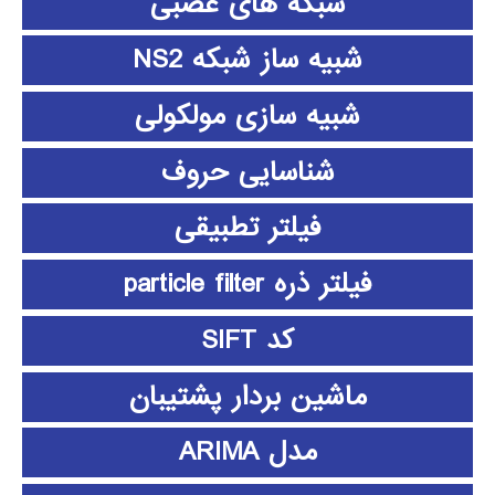
شبکه های عصبی
شبیه ساز شبکه NS2
شبیه سازی مولکولی
شناسایی حروف
فیلتر تطبیقی
فیلتر ذره particle filter
کد SIFT
ماشین بردار پشتیبان
مدل ARIMA