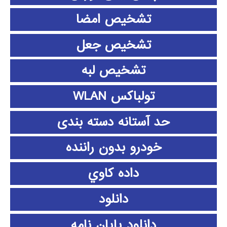
تشخیص امضا
تشخیص جعل
تشخیص لبه
تولباکس WLAN
حد آستانه دسته بندی
خودرو بدون راننده
داده كاوي
دانلود
دانلود پايان نامه