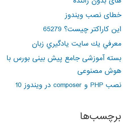
های بدون راننده
خطای نصب ویندوز
این کاراکتر چیست؟ 65279
معرفي يك سايت يادگيري زبان
بسته آموزشی جامع پیش بینی بورس با
هوش مصنوعی
نصب PHP و composer در ویندوز 10
برچسب‌ها