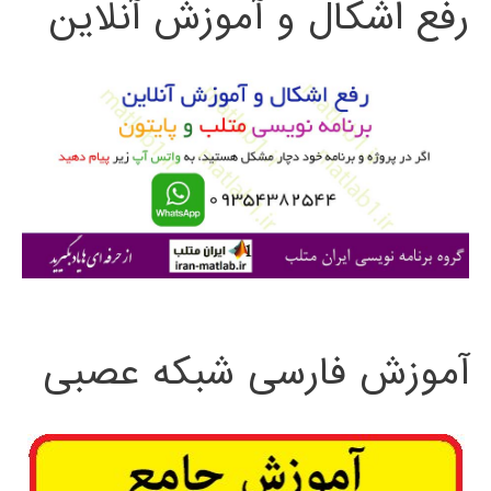
رفع اشکال و آموزش آنلاین
ج
و
ب
ر
ا
ی
:
آموزش فارسی شبکه عصبی