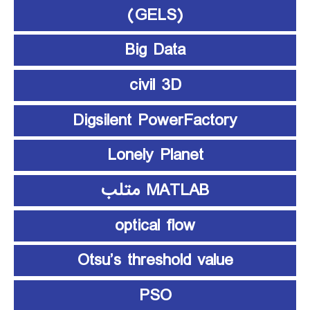
(GELS)
Big Data
civil 3D
Digsilent PowerFactory
Lonely Planet
MATLAB متلب
optical flow
Otsu’s threshold value
PSO