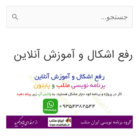
ج
س
ت
رفع اشکال و آموزش آنلاین
ج
و
ب
ر
ا
ی
: