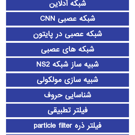
شبکه آدلاین
شبکه عصبی CNN
شبکه عصبی در پایتون
شبکه های عصبی
شبیه ساز شبکه NS2
شبیه سازی مولکولی
شناسایی حروف
فیلتر تطبیقی
فیلتر ذره particle filter