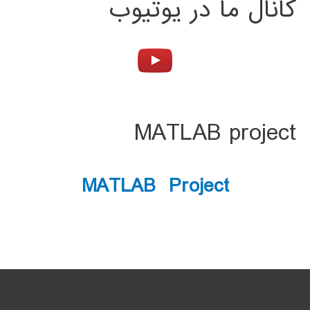
کانال ما در یوتیوب
MATLAB project
MATLAB Project