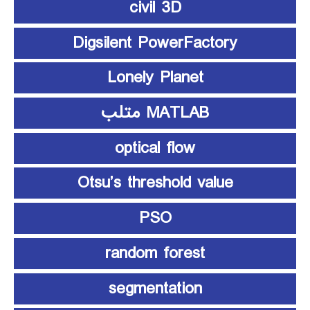
civil 3D
Digsilent PowerFactory
Lonely Planet
MATLAB متلب
optical flow
Otsu’s threshold value
PSO
random forest
segmentation