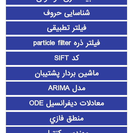
شناسایی حروف
فیلتر تطبیقی
فیلتر ذره particle filter
کد SIFT
ماشین بردار پشتیبان
مدل ARIMA
معادلات دیفرانسیل ODE
منطق فازي