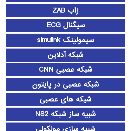
زاب ZAB
سیگنال ECG
سیمولینک simulink
شبکه آدلاین
شبکه عصبی CNN
شبکه عصبی در پایتون
شبکه های عصبی
شبیه ساز شبکه NS2
شبیه سازی مولکولی