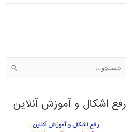
شناسایی
و
استخراج
ویژگی
در
ج
بینایی
س
ماشین
ت
رفع اشکال و آموزش آنلاین
ج
و
ب