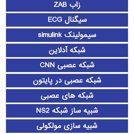
زاب ZAB
سیگنال ECG
سیمولینک simulink
شبکه آدلاین
شبکه عصبی CNN
شبکه عصبی در پایتون
شبکه های عصبی
شبیه ساز شبکه NS2
شبیه سازی مولکولی