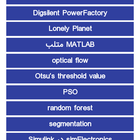
Digsilent PowerFactory
Lonely Planet
MATLAB متلب
optical flow
Otsu’s threshold value
PSO
random forest
segmentation
simElectronics در Simulink