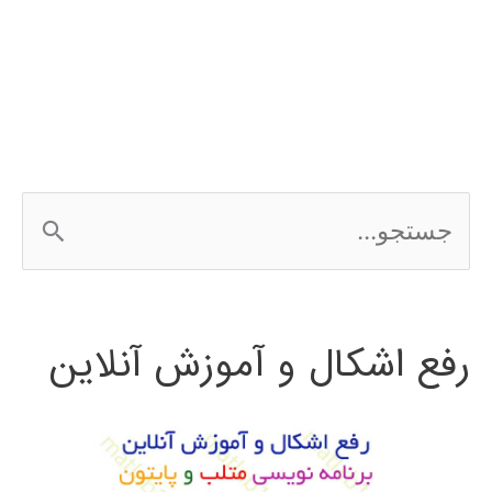
بینایی
ماشین
ج
س
ت
رفع اشکال و آموزش آنلاین
ج
و
ب