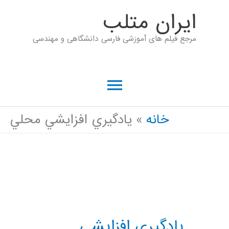
رش
ايران متلب
ه
مرجع فیلم های آموزشی فارسی دانشگاهی و مهندسی
حتوا
فهرست
اصلی
خانه
يادگيري افزايشي محلي
يادگيري افزايشي