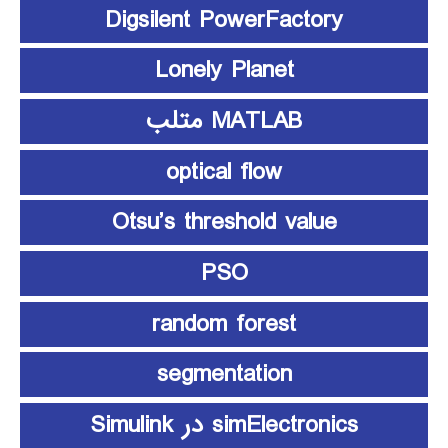
Digsilent PowerFactory
Lonely Planet
MATLAB متلب
optical flow
Otsu’s threshold value
PSO
random forest
segmentation
simElectronics در Simulink