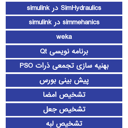
SimHydraulics در simulink
simmehanics در simulink
weka
برنامه نویسی Qt
بهنیه سازی تجمعی ذرات PSO
پیش بینی بورس
تشخیص امضا
تشخیص جعل
تشخیص لبه