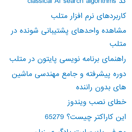
کد classical AI search algorithms
کاربردهای نرم افزار متلب
مشاهده واحدهای پشتیبانی شونده در
متلب
راهنمای برنامه نویسی پایتون در متلب
دوره پیشرفته و جامع مهندسی ماشین
های بدون راننده
خطای نصب ویندوز
این کاراکتر چیست؟ 65279
معرفي يك سايت يادگيري زبان