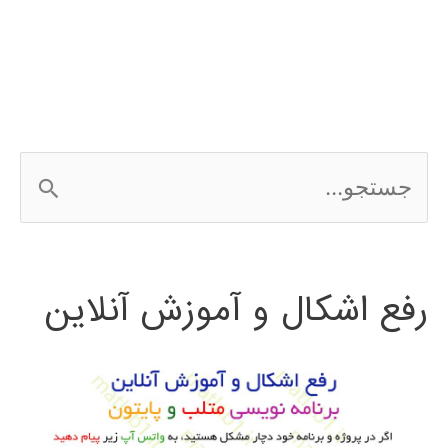
ماشين
ج
س
ت
رفع اشکال و آموزش آنلاین
ج
و
ب
ر