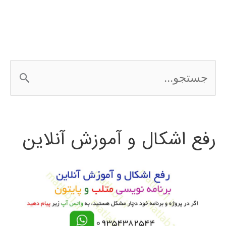
با
پایتون
ج
س
ت
رفع اشکال و آموزش آنلاین
ج
و
ب
ر