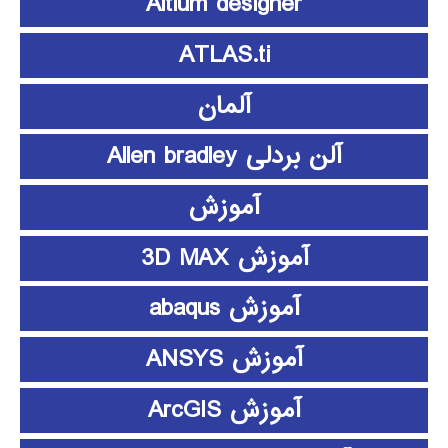
Altium designer
ATLAS.ti
آلمان
آلن بردلی Allen bradley
آموزش
آموزش 3D MAX
آموزش abaqus
آموزش ANSYS
آموزش ArcGIS