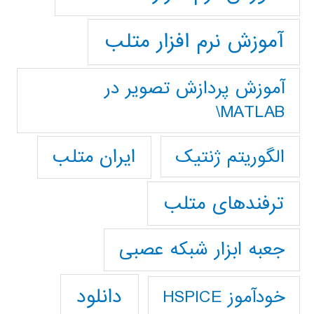
آموزش نرم افزار متلب
آموزش پردازش تصوير در
MATLAB\
ایران متلب
الگوریتم ژنتیک
ترفندهای متلب
جعبه ابزار شبکه عصبی
دانلود
خودآموز HSPICE