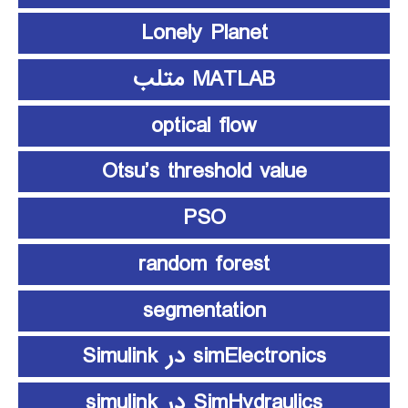
Lonely Planet
MATLAB متلب
optical flow
Otsu’s threshold value
PSO
random forest
segmentation
simElectronics در Simulink
SimHydraulics در simulink