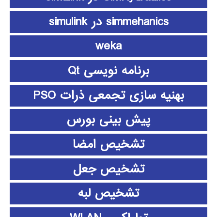
simmehanics در simulink
weka
برنامه نویسی Qt
بهنیه سازی تجمعی ذرات PSO
پیش بینی بورس
تشخیص امضا
تشخیص جعل
تشخیص لبه