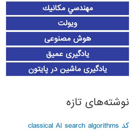
مهندسي مكانيك
ویولت
هوش مصنوعی
یادگیری عمیق
یادگیری ماشین در پایتون
نوشته‌های تازه
کد classical AI search algorithms