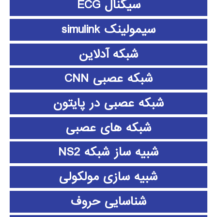
سیگنال ECG
سیمولینک simulink
شبکه آدلاین
شبکه عصبی CNN
شبکه عصبی در پایتون
شبکه های عصبی
شبیه ساز شبکه NS2
شبیه سازی مولکولی
شناسایی حروف