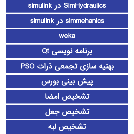
SimHydraulics در simulink
simmehanics در simulink
weka
برنامه نویسی Qt
بهنیه سازی تجمعی ذرات PSO
پیش بینی بورس
تشخیص امضا
تشخیص جعل
تشخیص لبه