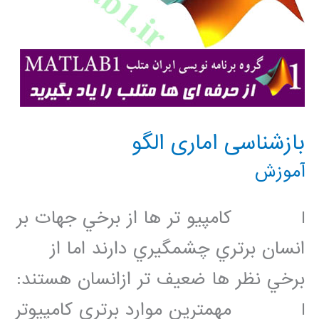
بازشناسی اماری الگو
آموزش
l كامپيو تر ها از برخي جهات بر
انسان برتري چشمگيري دارند اما از
برخي نظر ها ضعيف تر ازانسان هستند:
l مهمترين موارد برتري كامپيوتر