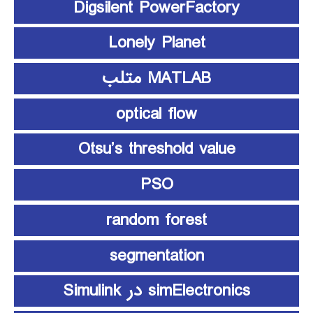
Digsilent PowerFactory
Lonely Planet
MATLAB متلب
optical flow
Otsu’s threshold value
PSO
random forest
segmentation
simElectronics در Simulink