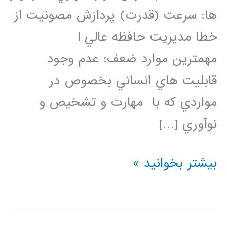
ها: سرعت (قدرت) پردازش مصونيت از
خطا مديريت حافظه عالي l
مهمترين موارد ضعف: عدم وجود
قابليت هاي انساني بخصوص در
مواردي كه با مهارت و تشخيص و
نوآوري […]
بازشناسی
بیشتر بخوانید »
اماری
الگو