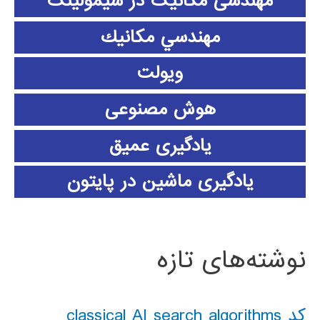
مهندسی مکانیک در سیمولینک
مهندسي مكانيك
ویولت
هوش مصنوعی
یادگیری عمیق
یادگیری ماشین در پایتون
نوشته‌های تازه
کد classical AI search algorithms