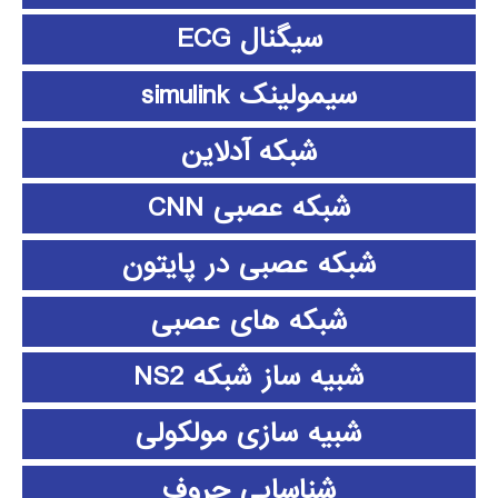
سیگنال ECG
سیمولینک simulink
شبکه آدلاین
شبکه عصبی CNN
شبکه عصبی در پایتون
شبکه های عصبی
شبیه ساز شبکه NS2
شبیه سازی مولکولی
شناسایی حروف