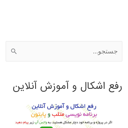
ج
س
ت
رفع اشکال و آموزش آنلاین
ج
و
ب
ر