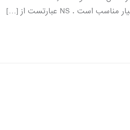
ت . NS عبارتست از […]