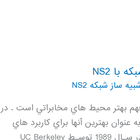
 با NS2
بیه ساز شبکه NS2
فهم بهتر محيط هاي مخابراتي است . در
ان محيط هاي گوناگون امروزه NS2 به عنوان بهترين آنها براي كاربرد هاي
حرفه اي مي باشد .اين شبيه ساز كـه در سـال 1989 توسـط UC Berkeley