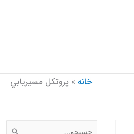
خانه
پروتكل مسيريابي
ج