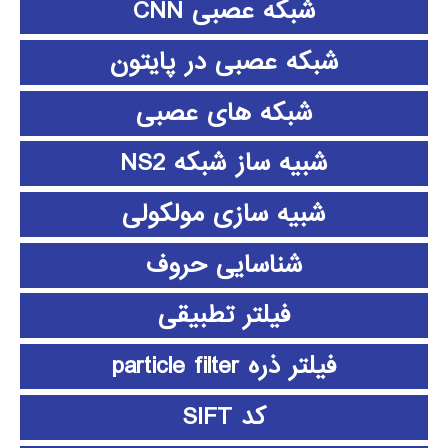
شبکه عصبی CNN
شبکه عصبی در پایتون
شبکه های عصبی
شبیه ساز شبکه NS2
شبیه سازی مولکولی
شناسایی حروف
فیلتر تطبیقی
فیلتر ذره particle filter
کد SIFT