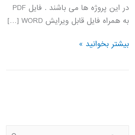
در این پروژه ها می باشند . فایل PDF
به همراه فایل قابل ویرایش WORD […]
دانلود
بیشتر بخوانید »
پروژه
های
برنامه
نویسی
درس
محاسبات
ج
عددی