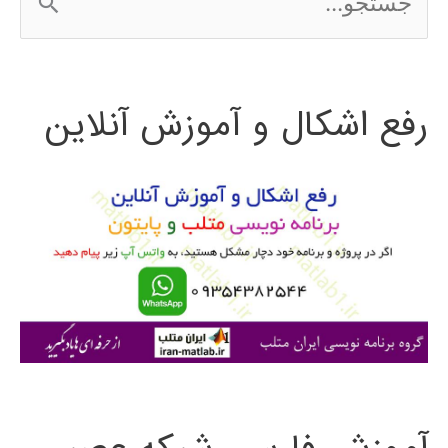
س
ت
رفع اشکال و آموزش آنلاین
ج
و
ب
ر
ا
ی
: