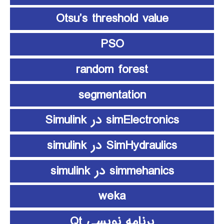
Otsu’s threshold value
PSO
random forest
segmentation
simElectronics در Simulink
SimHydraulics در simulink
simmehanics در simulink
weka
برنامه نویسی Qt