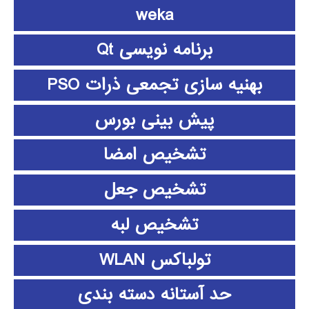
weka
برنامه نویسی Qt
بهنیه سازی تجمعی ذرات PSO
پیش بینی بورس
تشخیص امضا
تشخیص جعل
تشخیص لبه
تولباکس WLAN
حد آستانه دسته بندی