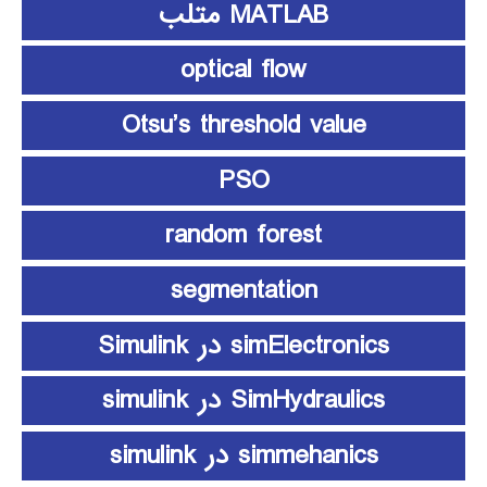
MATLAB متلب
optical flow
Otsu’s threshold value
PSO
random forest
segmentation
simElectronics در Simulink
SimHydraulics در simulink
simmehanics در simulink