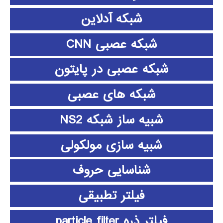
شبکه آدلاین
شبکه عصبی CNN
شبکه عصبی در پایتون
شبکه های عصبی
شبیه ساز شبکه NS2
شبیه سازی مولکولی
شناسایی حروف
فیلتر تطبیقی
فیلتر ذره particle filter