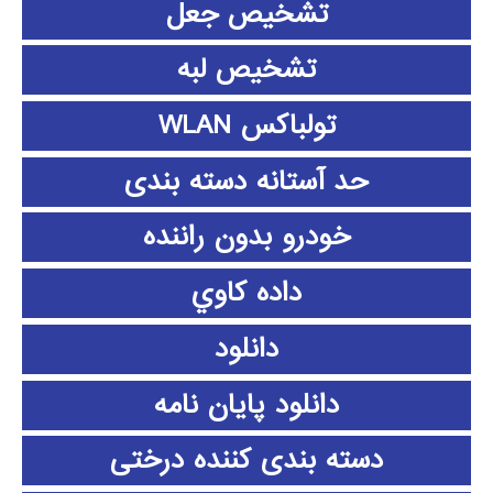
تشخیص جعل
تشخیص لبه
تولباکس WLAN
حد آستانه دسته بندی
خودرو بدون راننده
داده كاوي
دانلود
دانلود پايان نامه
دسته بندی کننده درختی