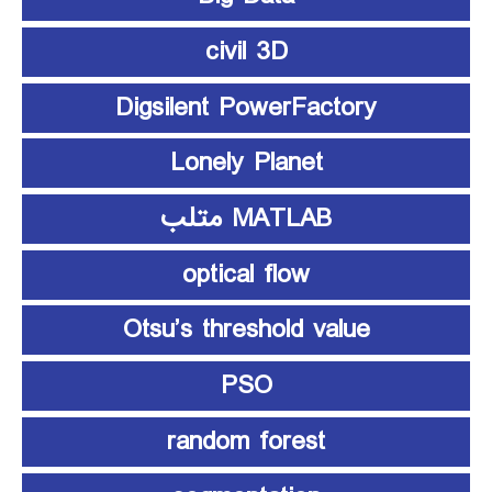
civil 3D
Digsilent PowerFactory
Lonely Planet
MATLAB متلب
optical flow
Otsu’s threshold value
PSO
random forest