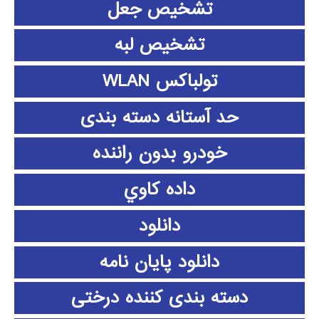
تشخیص جعل
تشخیص لبه
تولباکس WLAN
حد آستانه دسته بندی
خودرو بدون راننده
داده كاوي
دانلود
دانلود پايان نامه
دسته بندی کننده درختی