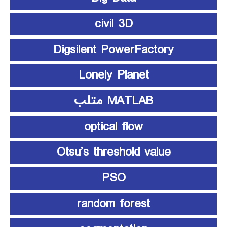
civil 3D
Digsilent PowerFactory
Lonely Planet
MATLAB متلب
optical flow
Otsu’s threshold value
PSO
random forest