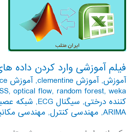
فیلم آموزشی وارد کردن داده ها
آموزش
,
آموزش clementine
,
آموزش expert choice
SS
,
optical flow
,
random forest
,
weka
کننده درختی
,
سیگنال ECG
,
شبکه عصبی N
ARIMA
,
مهندسی کنترل
,
مهندسی مکانی