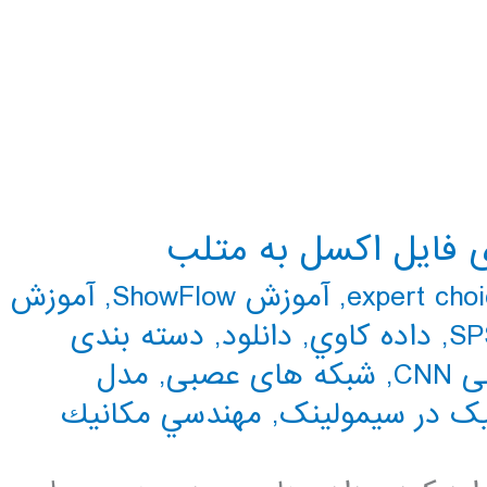
ی فایل اکسل به متلب
,
آموزش ShowFlow
,
آموزش
SP
,
داده كاوي
,
دانلود
,
دسته بندی
CN
,
شبکه های عصبی
,
مدل
ک در سیمولینک
,
مهندسي مكانيك