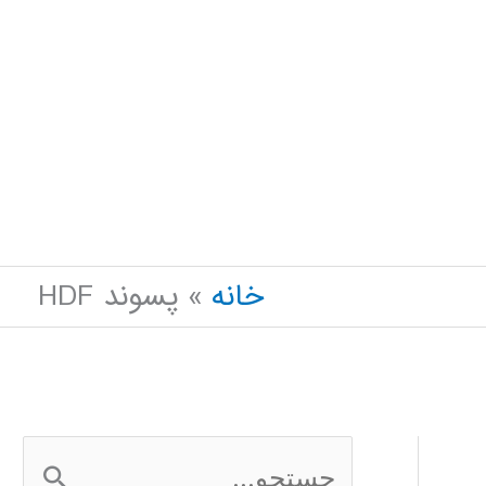
خانه
پسوند HDF
ج