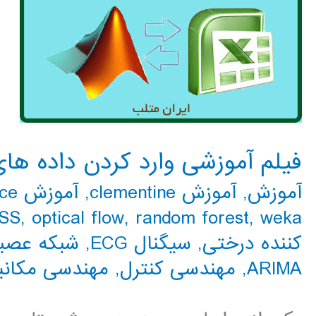
فیلم آموزشی وارد کردن داده ها
آموزش
,
آموزش clementine
,
آموزش expert choice
SS
,
optical flow
,
random forest
,
weka
کننده درختی
,
سیگنال ECG
,
شبکه عصبی N
ARIMA
,
مهندسی کنترل
,
مهندسی مکانی