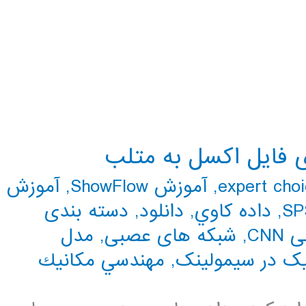
ی فایل اکسل به متلب
,
آموزش ShowFlow
,
آموزش
SP
,
داده كاوي
,
دانلود
,
دسته بندی
CN
,
شبکه های عصبی
,
مدل
ک در سیمولینک
,
مهندسي مكانيك