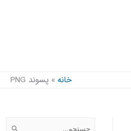
خانه
پسوند PNG
ج