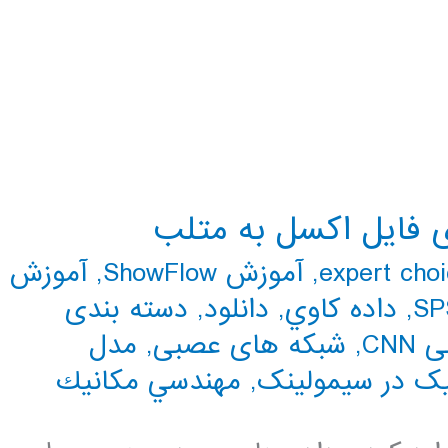
ی فایل اکسل به متلب
,
آموزش ShowFlow
,
آموزش
SP
,
داده كاوي
,
دانلود
,
دسته بندی
CN
,
شبکه های عصبی
,
مدل
ک در سیمولینک
,
مهندسي مكانيك