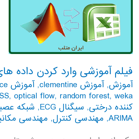
فیلم آموزشی وارد کردن داده ها
آموزش
,
آموزش clementine
,
آموزش expert choice
SS
,
optical flow
,
random forest
,
weka
کننده درختی
,
سیگنال ECG
,
شبکه عصبی N
ARIMA
,
مهندسی کنترل
,
مهندسی مکانی