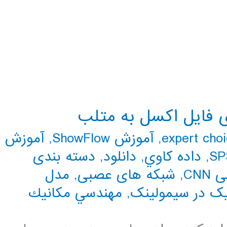
ی فایل اکسل به متلب
,
آموزش ShowFlow
,
آموزش
SP
,
داده كاوي
,
دانلود
,
دسته بندی
CN
,
شبکه های عصبی
,
مدل
ک در سیمولینک
,
مهندسي مكانيك