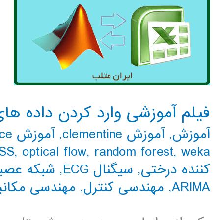
فیلم آموزشی وارد کردن داده ها
آموزش
,
آموزش clementine
,
آموزش expert choice
SS
,
optical flow
,
random forest
,
weka
کننده درختی
,
سیگنال ECG
,
شبکه عصبی N
ARIMA
,
مهندسی کنترل
,
مهندسی مکانی