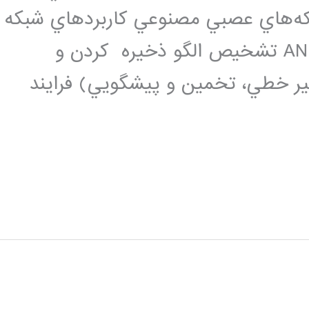
ه‌هاي عصبي مصنوعي کاربردهاي شبکه
عصبي مصنوعي کاربردهاي عمومي ANNs تشخيص الگو ذخيره كردن و
 غير خطي، تخمين و پيشگويي) فرايند