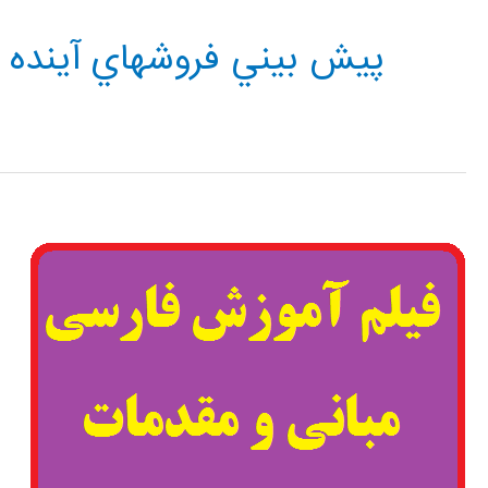
پيش بيني فروشهاي آينده 