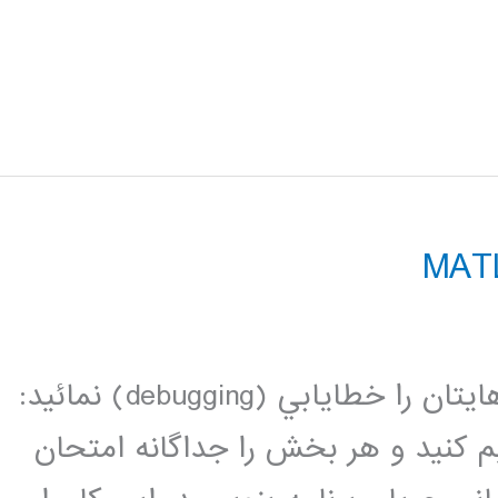
شما مي توانيد از راههاي زير، برنامه هايتان را خطايابي (debugging) نمائيد:
م كنيد و هر بخش را جداگانه امتحان