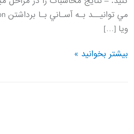
كنيد. – نتايج محاسبات را در مراحل ميا
ويا […]
خطايابي
بیشتر بخوانید »
برنامه
ها
در
متلب
MATLAB