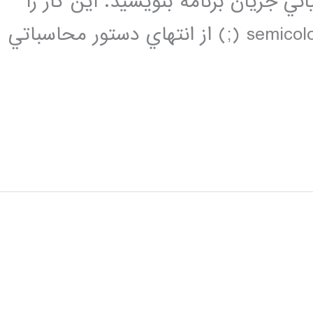
ني جريان برنامه بنويسيد. اين كار را
مي توانيــد بـه آسـاني بـا برداشتن semicolon (;) از انتهاي دستور محاسباتي