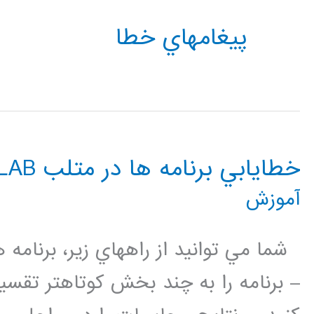
پيغامهاي خطا
خطايابي برنامه ها در متلب MATLAB
آموزش
– برنامه را به چند بخش كوتاهتر تقسي